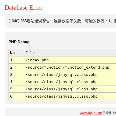
Database Error
(1040) 365建站错误警告：连接数据库失败，可能的原因：1、数
PHP Debug
No.
File
1
/index.php
2
/source/function/function_extend.php
3
/source/class/jzmysql.class.php
4
/source/class/jzmysql.class.php
5
/source/class/jzmysql.class.php
6
/source/class/jzmysql.class.php
www.365jz.com
已经将此