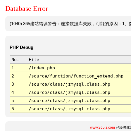
Database Error
(1040) 365建站错误警告：连接数据库失败，可能的原因：1、数
PHP Debug
No.
File
1
/index.php
2
/source/function/function_extend.php
3
/source/class/jzmysql.class.php
4
/source/class/jzmysql.class.php
5
/source/class/jzmysql.class.php
6
/source/class/jzmysql.class.php
www.365jz.com
已经将此