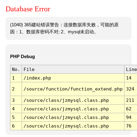
Database Error
(1040) 365建站错误警告：连接数据库失败，可能的原
因：1、数据库密码不对; 2、mysql未启动。
PHP Debug
No.
File
Line
1
/index.php
14
2
/source/function/function_extend.php
324
3
/source/class/jzmysql.class.php
211
4
/source/class/jzmysql.class.php
62
5
/source/class/jzmysql.class.php
94
6
/source/class/jzmysql.class.php
76