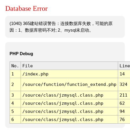
Database Error
(1040) 365建站错误警告：连接数据库失败，可能的原
因：1、数据库密码不对; 2、mysql未启动。
PHP Debug
No.
File
Line
1
/index.php
14
2
/source/function/function_extend.php
324
3
/source/class/jzmysql.class.php
211
4
/source/class/jzmysql.class.php
62
5
/source/class/jzmysql.class.php
94
6
/source/class/jzmysql.class.php
76