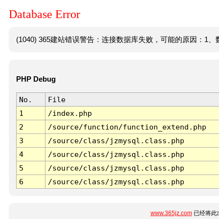
Database Error
(1040) 365建站错误警告：连接数据库失败，可能的原因：1、数
PHP Debug
No.
File
1
/index.php
2
/source/function/function_extend.php
3
/source/class/jzmysql.class.php
4
/source/class/jzmysql.class.php
5
/source/class/jzmysql.class.php
6
/source/class/jzmysql.class.php
www.365jz.com
已经将此