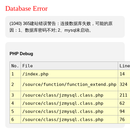
Database Error
(1040) 365建站错误警告：连接数据库失败，可能的原
因：1、数据库密码不对; 2、mysql未启动。
PHP Debug
No.
File
Line
1
/index.php
14
2
/source/function/function_extend.php
324
3
/source/class/jzmysql.class.php
211
4
/source/class/jzmysql.class.php
62
5
/source/class/jzmysql.class.php
94
6
/source/class/jzmysql.class.php
76