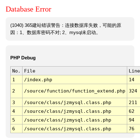
Database Error
(1040) 365建站错误警告：连接数据库失败，可能的原
因：1、数据库密码不对; 2、mysql未启动。
PHP Debug
No.
File
Line
1
/index.php
14
2
/source/function/function_extend.php
324
3
/source/class/jzmysql.class.php
211
4
/source/class/jzmysql.class.php
62
5
/source/class/jzmysql.class.php
94
6
/source/class/jzmysql.class.php
76