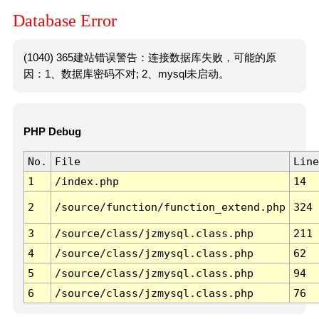
Database Error
(1040) 365建站错误警告：连接数据库失败，可能的原
因：1、数据库密码不对; 2、mysql未启动。
PHP Debug
No.
File
Line
1
/index.php
14
2
/source/function/function_extend.php
324
3
/source/class/jzmysql.class.php
211
4
/source/class/jzmysql.class.php
62
5
/source/class/jzmysql.class.php
94
6
/source/class/jzmysql.class.php
76