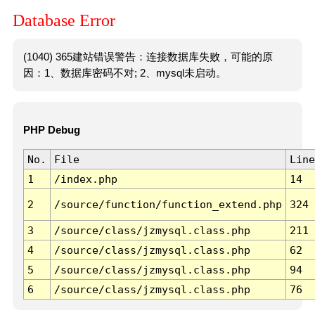
Database Error
(1040) 365建站错误警告：连接数据库失败，可能的原
因：1、数据库密码不对; 2、mysql未启动。
PHP Debug
No.
File
Line
1
/index.php
14
2
/source/function/function_extend.php
324
3
/source/class/jzmysql.class.php
211
4
/source/class/jzmysql.class.php
62
5
/source/class/jzmysql.class.php
94
6
/source/class/jzmysql.class.php
76